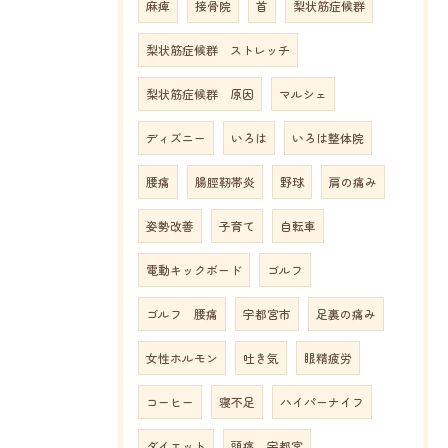
麻痺
接骨院
首
梨状筋症候群
梨状筋症候群 ストレッチ
梨状筋症候群 原因
マルシェ
ディズニー
いろは
いろは整体院
腰痛
腸脛靭帯炎
野球
肩の痛み
姿勢改善
子育て
自転車
電動キックボード
ゴルフ
ゴルフ 腰痛
宇都宮市
足裏の痛み
女性ホルモン
吐き気
眼精疲労
コーヒー
寝不足
ハイパーナイフ
ダイエット
頭痛 宇都宮