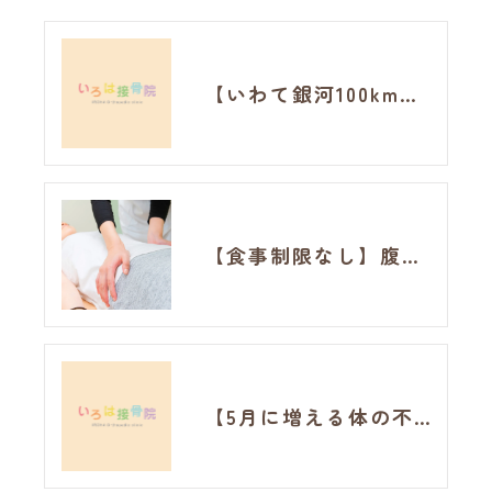
【いわて銀河100km完走】最長走はフルマラソン。それでも完走できた理由と神経整体の可能性
【食事制限なし】腹囲99.3cm→92.4cm！ハイパーナイフ20回でお腹周りに変化が見られました!
【5月に増える体の不調】その原因は自律神経の乱れかもしれません