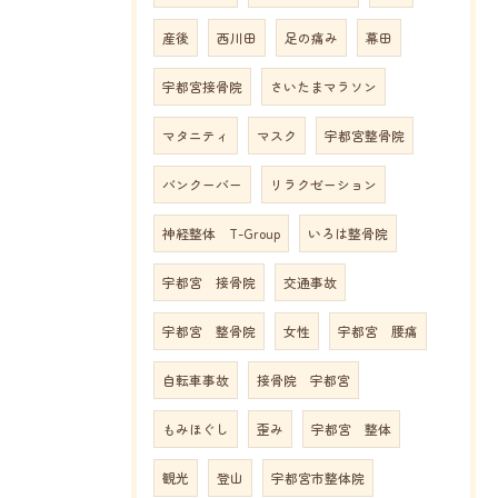
産後
西川田
足の痛み
幕田
宇都宮接骨院
さいたまマラソン
マタニティ
マスク
宇都宮整骨院
バンクーバー
リラクゼーション
神経整体 T-Group
いろは整骨院
宇都宮 接骨院
交通事故
宇都宮 整骨院
女性
宇都宮 腰痛
自転車事故
接骨院 宇都宮
もみほぐし
歪み
宇都宮 整体
観光
登山
宇都宮市整体院