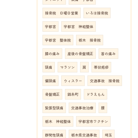
接骨院 日曜日営業
いろは接骨院
宇都宮
宇都宮 神経整体
宇都宮 整体院
栃木 接骨院
膝の痛み
産後の骨盤矯正
首の痛み
頭痛
マラソン
肩
帯状疱疹
偏頭痛
ウィスラー
交通事故 接骨院
骨盤矯正
錦糸町
ドラえもん
緊張型頭痛
交通事故治療
腰
栃木 神経整体
宇都宮市ワクチン
群発性頭痛
栃木県交通事故
埼玉