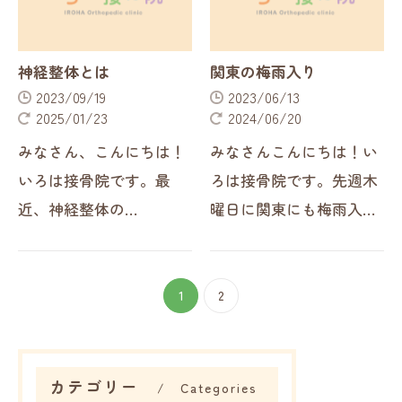
交通事故シナプスとはニ
なさんは「神経」と聞く
ューロン同士を…
とどんなこと…
神経整体とは
関東の梅雨入り
2023/09/19
2023/06/13
2025/01/23
2024/06/20
みなさん、こんにちは！
みなさんこんにちは！い
いろは接骨院です。最
ろは接骨院です。先週木
近、神経整体の
曜日に関東にも梅雨入り
『YouTube』から・神経
の宣言がされいよいよ梅
整体を受けてみたい！・
雨が本格的になってきま
神経整体ってどんなのな
したね。少し前にも梅雨
1
2
の？・神経整体で治りま
の時期の体調不良につい
すか？といったお問合せ
てブログを上げさせても
をいただき当院にご来院
らいましたが…
カテゴリー
Categories