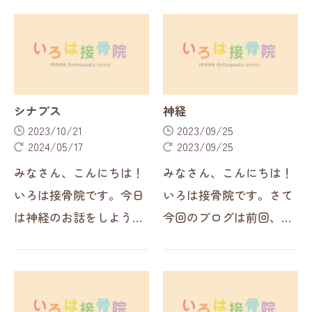
だき月に一度の神経整体
にて「神経整体」の講習
の講習会に参加してきま
会を受講しに行っており
した！宇都宮市で唯一の
ました。私自身人生で初
T-Groupメンバーとして
めて兵庫県に行き…
日々精進してい…
シナプス
神経
2023/10/21
2023/09/25
2024/05/17
2023/09/25
みなさん、こんにちは！
みなさん、こんにちは！
いろは接骨院です。今日
いろは接骨院です。さて
は神経のお話をしようと
今回のブログは前回、お
思っていますがその中で
伝えしたように「神経」
も「シナプス」について
についてお話しようと思
話していこうと思いま
います。宇都宮整骨院宇
す。栃木宇都宮神経整体
都宮接骨院宇都宮栃木み