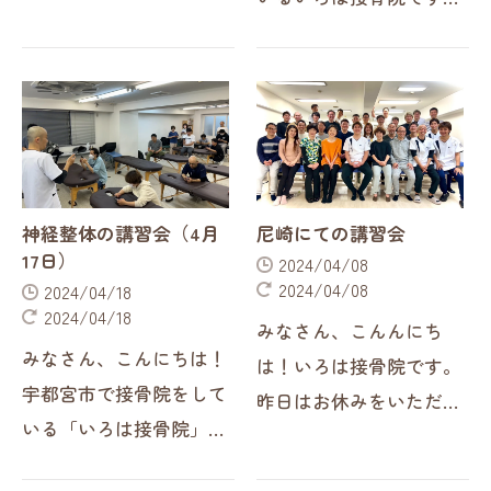
整体の模様をお届けいた
本日はタイトルにもある
します。神経整体は現
ように「産後の骨盤矯正
在、たくさんの受講生が
の大切さ」についてお話
いる中今回はそのうちの
ししていこうと思いま
約200名が集まり…
す。妊娠中、出産後のお
母様は産後に骨…
神経整体の講習会（4月
尼崎にての講習会
17日）
2024/04/08
2024/04/08
2024/04/18
2024/04/18
みなさん、こんんにち
みなさん、こんにちは！
は！いろは接骨院です。
宇都宮市で接骨院をして
昨日はお休みをいただき
いる「いろは接骨院」で
ありがとうございまし
す。昨日はお休みをいた
た。昨日は兵庫県尼崎市