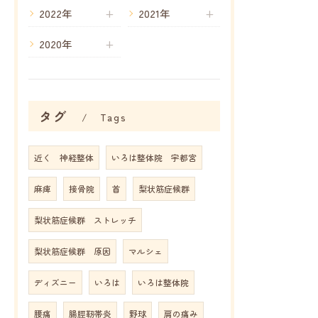
2022年
2021年
2020年
タグ
Tags
近く 神経整体
いろは整体院 宇都宮
麻痺
接骨院
首
梨状筋症候群
梨状筋症候群 ストレッチ
梨状筋症候群 原因
マルシェ
ディズニー
いろは
いろは整体院
腰痛
腸脛靭帯炎
野球
肩の痛み