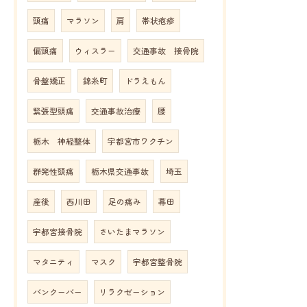
頭痛
マラソン
肩
帯状疱疹
偏頭痛
ウィスラー
交通事故 接骨院
骨盤矯正
錦糸町
ドラえもん
緊張型頭痛
交通事故治療
腰
栃木 神経整体
宇都宮市ワクチン
群発性頭痛
栃木県交通事故
埼玉
産後
西川田
足の痛み
幕田
宇都宮接骨院
さいたまマラソン
マタニティ
マスク
宇都宮整骨院
バンクーバー
リラクゼーション