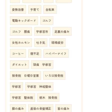
姿勢改善
子育て
自転車
電動キックボード
ゴルフ
ゴルフ 腰痛
宇都宮市
足裏の痛み
女性ホルモン
吐き気
眼精疲労
コーヒー
寝不足
ハイパーナイフ
ダイエット
頭痛 宇都宮
接骨院 日曜日営業
いろは接骨院
宇都宮
宇都宮 神経整体
宇都宮 整体院
栃木 接骨院
膝の痛み
産後の骨盤矯正
首の痛み