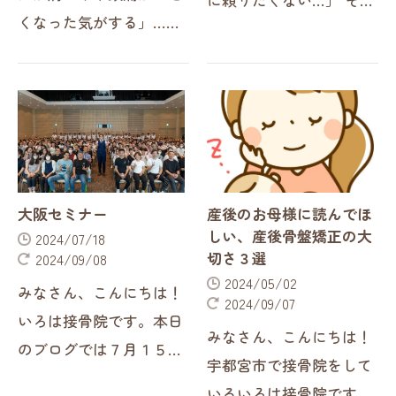
くなった気がする」…そ
な悩みを抱えている方は
んな悩みを抱えていませ
意外と多いのではないで
んか？暑い季節なのに冷
しょうか？実は、頭痛の
えで体が不調になる、一
種類や原因によっては薬
見矛盾しているようです
が効かない場合があるの
が、これは「冷房病」と
です。 また、…
呼ばれる現代人…
大阪セミナー
産後のお母様に読んでほ
しい、産後骨盤矯正の大
2024/07/18
切さ３選
2024/09/08
2024/05/02
みなさん、こんにちは！
2024/09/07
いろは接骨院です。本日
みなさん、こんにちは！
のブログでは７月１５日
宇都宮市で接骨院をして
に行った、大阪での神経
いるいろは接骨院です。