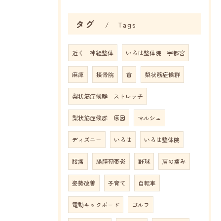
タグ
Tags
近く 神経整体
いろは整体院 宇都宮
麻痺
接骨院
首
梨状筋症候群
梨状筋症候群 ストレッチ
梨状筋症候群 原因
マルシェ
ディズニー
いろは
いろは整体院
腰痛
腸脛靭帯炎
野球
肩の痛み
姿勢改善
子育て
自転車
電動キックボード
ゴルフ