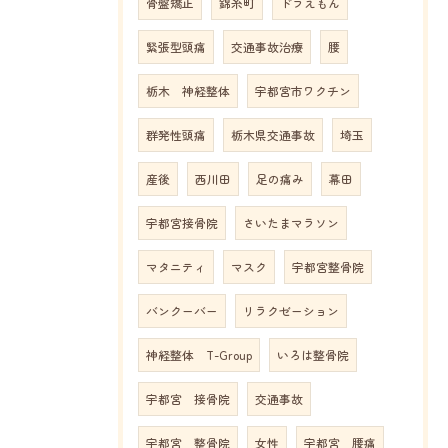
骨盤矯正
錦糸町
ドラえもん
緊張型頭痛
交通事故治療
腰
栃木 神経整体
宇都宮市ワクチン
群発性頭痛
栃木県交通事故
埼玉
産後
西川田
足の痛み
幕田
宇都宮接骨院
さいたまマラソン
マタニティ
マスク
宇都宮整骨院
バンクーバー
リラクゼーション
神経整体 T-Group
いろは整骨院
宇都宮 接骨院
交通事故
宇都宮 整骨院
女性
宇都宮 腰痛