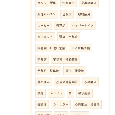
ゴルフ 腰痛
宇都宮市
足裏の痛み
女性ホルモン
吐き気
眼精疲労
コーヒー
寝不足
ハイパーナイフ
ダイエット
頭痛 宇都宮
接骨院 日曜日営業
いろは接骨院
宇都宮
宇都宮 神経整体
宇都宮 整体院
栃木 接骨院
膝の痛み
産後の骨盤矯正
首の痛み
頭痛
マラソン
肩
帯状疱疹
偏頭痛
ウィスラー
交通事故 接骨院