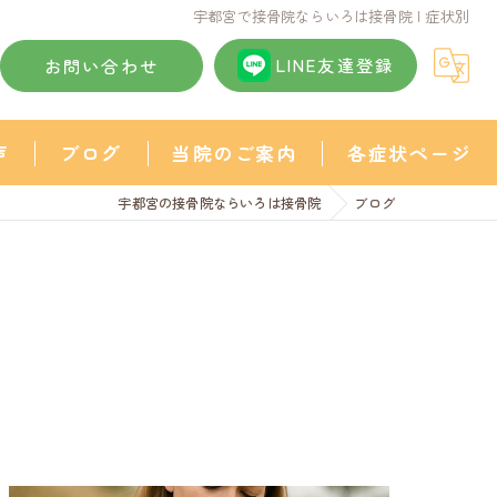
宇都宮で接骨院ならいろは接骨院 | 症状別
LINE友達登録
お問い合わせ
声
ブログ
当院のご案内
各症状ページ
宇都宮の接骨院ならいろは接骨院
ブログ
頭痛
不眠症
肩こり
猫背
産後骨盤矯正