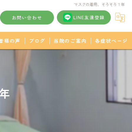
マスクの着用、そろそろ１年
LINE友達登録
お問い合わせ
者様の声
ブログ
当院のご案内
各症状ページ
頭痛
不眠症
年
肩こり
猫背
産後骨盤矯正