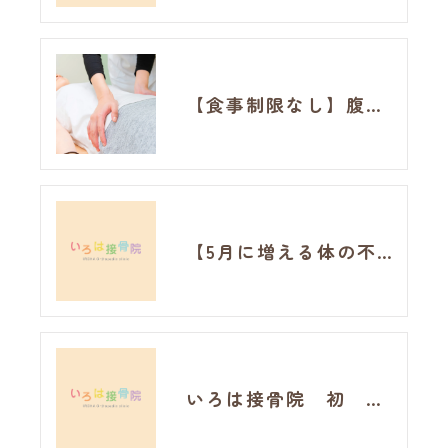
【食事制限なし】腹囲99.3cm→92.4cm！ハイパーナイフ20回でお腹周りに変化が見られました!
【5月に増える体の不調】その原因は自律神経の乱れかもしれません
いろは接骨院 初 運動イベント！