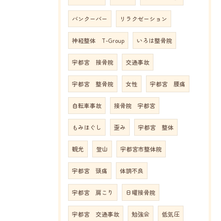
バンクーバー
リラクゼーション
神経整体 T-Group
いろは整骨院
宇都宮 接骨院
交通事故
宇都宮 整骨院
女性
宇都宮 腰痛
自転車事故
接骨院 宇都宮
もみほぐし
歪み
宇都宮 整体
観光
登山
宇都宮市整体院
宇都宮 頭痛
体調不良
宇都宮 肩こり
日曜接骨院
宇都宮 交通事故
勉強会
低気圧