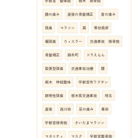
宇都宮 整体院
栃木 接骨院
膝の痛み
産後の骨盤矯正
首の痛み
頭痛
マラソン
肩
帯状疱疹
偏頭痛
ウィスラー
交通事故 接骨院
骨盤矯正
錦糸町
ドラえもん
緊張型頭痛
交通事故治療
腰
栃木 神経整体
宇都宮市ワクチン
群発性頭痛
栃木県交通事故
埼玉
産後
西川田
足の痛み
幕田
宇都宮接骨院
さいたまマラソン
マタニティ
マスク
宇都宮整骨院