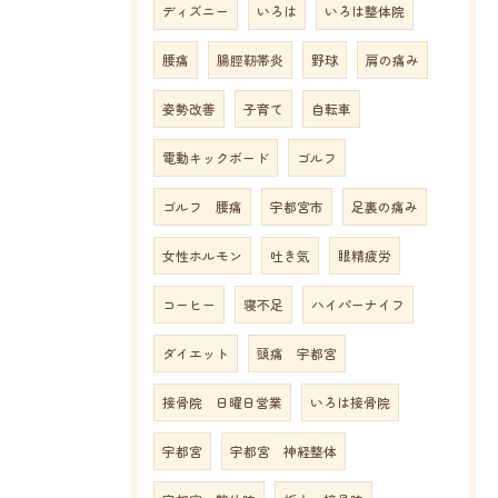
ディズニー
いろは
いろは整体院
腰痛
腸脛靭帯炎
野球
肩の痛み
姿勢改善
子育て
自転車
電動キックボード
ゴルフ
ゴルフ 腰痛
宇都宮市
足裏の痛み
女性ホルモン
吐き気
眼精疲労
コーヒー
寝不足
ハイパーナイフ
ダイエット
頭痛 宇都宮
接骨院 日曜日営業
いろは接骨院
宇都宮
宇都宮 神経整体