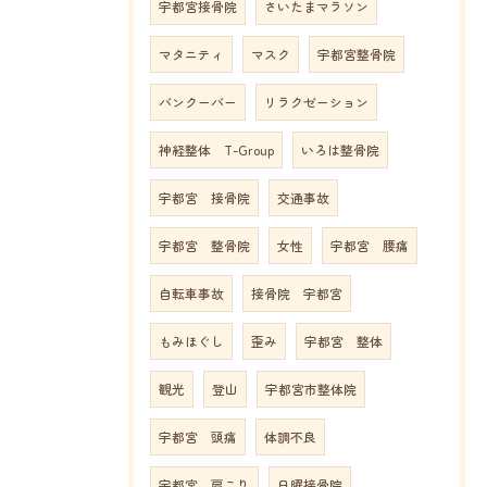
宇都宮接骨院
さいたまマラソン
マタニティ
マスク
宇都宮整骨院
バンクーバー
リラクゼーション
神経整体 T-Group
いろは整骨院
宇都宮 接骨院
交通事故
宇都宮 整骨院
女性
宇都宮 腰痛
自転車事故
接骨院 宇都宮
もみほぐし
歪み
宇都宮 整体
観光
登山
宇都宮市整体院
宇都宮 頭痛
体調不良
宇都宮 肩こり
日曜接骨院