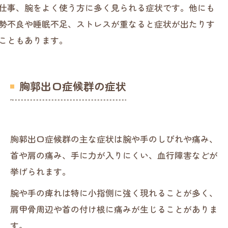
仕事、腕をよく使う方に多く見られる症状です。他にも
勢不良や睡眠不足、ストレスが重なると症状が出たりす
こともあります。
胸郭出口症候群の症状
胸郭出口症候群の主な症状は腕や手のしびれや痛み、
首や肩の痛み、手に力が入りにくい、血行障害などが
挙げられます。
腕や手の痺れは特に小指側に強く現れることが多く、
肩甲骨周辺や首の付け根に痛みが生じることがありま
す。