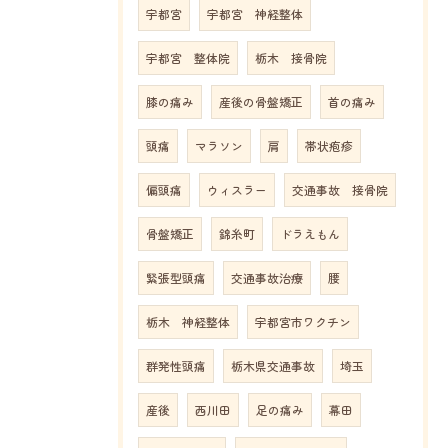
宇都宮
宇都宮 神経整体
宇都宮 整体院
栃木 接骨院
膝の痛み
産後の骨盤矯正
首の痛み
頭痛
マラソン
肩
帯状疱疹
偏頭痛
ウィスラー
交通事故 接骨院
骨盤矯正
錦糸町
ドラえもん
緊張型頭痛
交通事故治療
腰
栃木 神経整体
宇都宮市ワクチン
群発性頭痛
栃木県交通事故
埼玉
産後
西川田
足の痛み
幕田