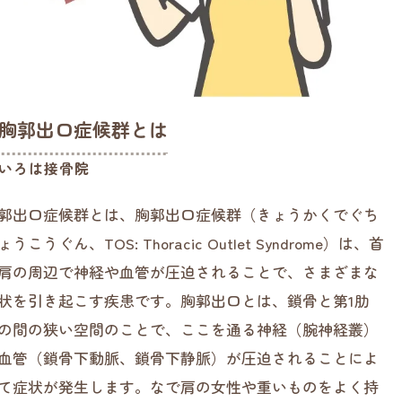
胸郭出口症候群とは
いろは接骨院
郭出口症候群とは、胸郭出口症候群（きょうかくでぐち
ょうこうぐん、TOS: Thoracic Outlet Syndrome）は、首
肩の周辺で神経や血管が圧迫されることで、さまざまな
状を引き起こす疾患です。胸郭出口とは、鎖骨と第1肋
の間の狭い空間のことで、ここを通る神経（腕神経叢）
血管（鎖骨下動脈、鎖骨下静脈）が圧迫されることによ
て症状が発生します。なで肩の女性や重いものをよく持